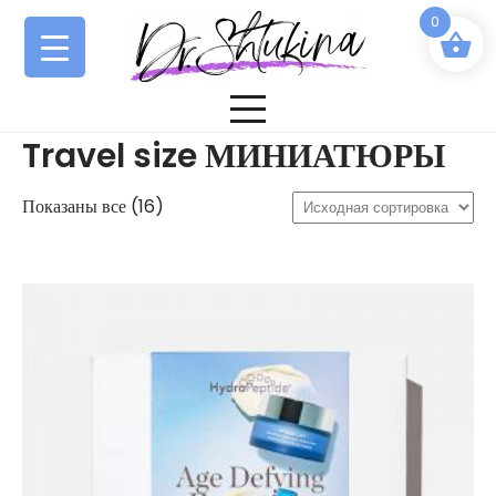
Перейти
0
к
содержимому
Travel size МИНИАТЮРЫ
Показаны все (16)