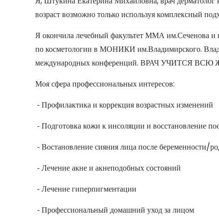
Я, Штукина Екатерина Михайловна, врач дерматолог ко
возраст возможно только используя комплексный под
Я окончила лечебный факультет ММА им.Сеченова и 
по косметологии в МОНИКИ им.Владимирского. Влад
международных конференций. ВРАЧ УЧИТСЯ ВСЮ ЖИЗН
Моя сфера профессиональных интересов:
⁃ Профилактика и коррекция возрастных изменений
⁃ Подготовка кожи к инсоляции и восстановление по
⁃ Востановление сияния лица после беременности/р
⁃ Лечение акне и акнеподобных состояний
⁃ Лечение гиперпигментации
⁃ Профессиональный домашний уход за лицом