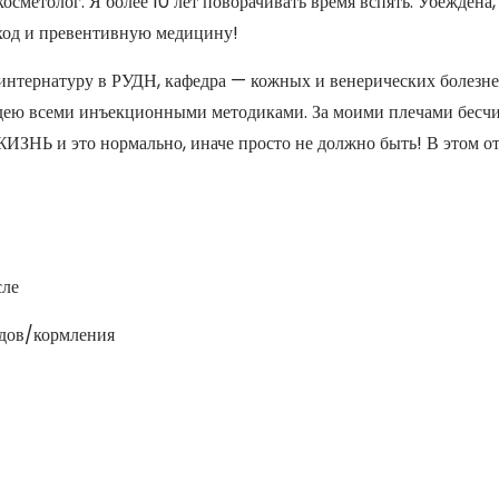
сметолог. Я более 10 лет поворачивать время вспять. Убеждена,
ход и превентивную медицину!
интернатуру в РУДН, кафедра — кожных и венерических болезн
ею всеми инъекционными методиками. За моими плечами бесчи
Ь и это нормально, иначе просто не должно быть! В этом от
сле
одов/кормления