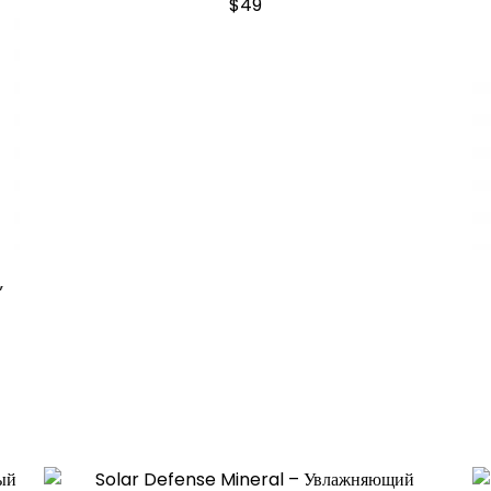
$
49
”