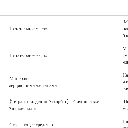
Ма
Питательное масло
на
ба
Ма
Питательное масло
см
жи
На
Минерал с
ча
мерцающими частицами
си
(Тетрагексилдецил Аскорбат) Сияние кожи
По
Антиоксидант
ме
Ви
Смягчающее средство