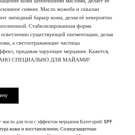
сыщение кожи ценнейшими маслами, делает ее
оскошное сияние. Масло жожоба и сквалан
ют липидный барьер кожи, делая её невероятно
аполненной. Стабилизированная форма
т осветлению существующей пигментации, делая
кожи, а светоотражающие частицы
фект, придавая чарующее мерцание. Кажется,
ЗДАНО СПЕЦИАЛЬНО ДЛЯ МАЙАМИ!
зину
 масло для тела с эффектом мерцания
Категорий:
SPF
тура кожи и восстановление
,
Солнцезащитные