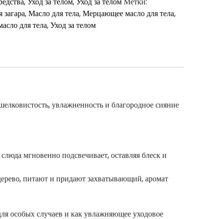
редства
,
Уход за телом
,
Уход за телом
Метки:
я загара
,
Масло для тела
,
Мерцающее масло для тела
,
асло для тела
,
Уход за телом
елковистость, увлажненность и благородное сияние
слюда мгновенно подсвечивает, оставляя блеск и
 дерево, питают и придают захватывающий, аромат
для особых случаев и как увлажняющее уходовое