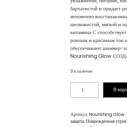
увлажнение, питание, на
бархатистой и придает р
мгновенно восстанавлива
шелковистой, мягкой и н
витамина С способствуе
ровным и красивым тон 
обеспечивают шиммер-эф
Nourishing Glow СО
3 в наличии
Количество
В кор
товара
SHIMMERING
BODY
OIL
Артикул:
Nourishing Glow –
Nourishing
защита
,
Поврежденная струк
Glow