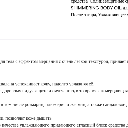
средства
,
Солнцезащитные с
–
SHIMMERING BODY OIL
,
дл
масло
После загара
,
Увлажняющее м
для
тела
с
эффектом
мерцания
ела с эффектом мерцания с очень легкой текстурой, придает ш
валена успокаивает кожу, надолго увлажняя её.
доровому виду, защите и смягчению, в то время как мерцающая 
 в том числе розмарин, плюмерия и жасмин, а также сандаловое
ни, позволяет коже дышать
, в качестве увлажняющего придающего атласный блеск средства 