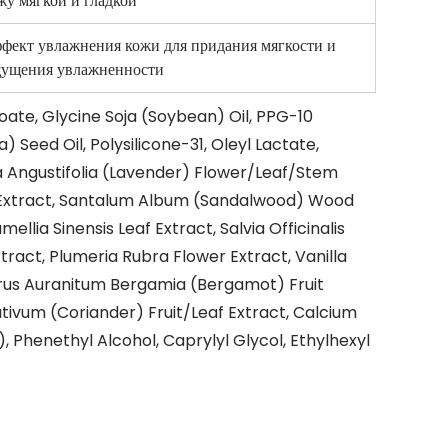
жу мягкой и гладкой
фект увлажнения кожи для придания мягкости и
ущения увлажненности
oate, Glycine Soja (Soybean) Oil, PPG-10
 Seed Oil, Polysilicone-31, Oleyl Lactate,
a Angustifolia (Lavender) Flower/Leaf/Stem
uit Extract, Santalum Album (Sandalwood) Wood
lia Sinensis Leaf Extract, Salvia Officinalis
tract, Plumeria Rubra Flower Extract, Vanilla
Citrus Auranitum Bergamia (Bergamot) Fruit
tivum (Coriander) Fruit/Leaf Extract, Calcium
), Phenethyl Alcohol, Caprylyl Glycol, Ethylhexyl