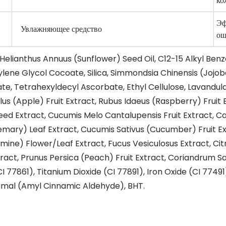
ко
Эф
Увлажняющее средство
ощ
 Helianthus Annuus (Sunflower) Seed Oil, C12-15 Alkyl Benz
lene Glycol Cocoate, Silica, Simmondsia Chinensis (Jojoba)
te, Tetrahexyldecyl Ascorbate, Ethyl Cellulose, Lavandul
Malus (Apple) Fruit Extract, Rubus Idaeus (Raspberry) Fr
 Extract, Cucumis Melo Cantalupensis Fruit Extract, Camel
semary) Leaf Extract, Cucumis Sativus (Cucumber) Fruit Ex
Jasmine) Flower/Leaf Extract, Fucus Vesiculosus Extract, 
act, Prunus Persica (Peach) Fruit Extract, Coriandrum Sa
CI 77861), Titanium Dioxide (CI 77891), Iron Oxide (CI 77491
nnamal (Amyl Cinnamic Aldehyde), BHT.