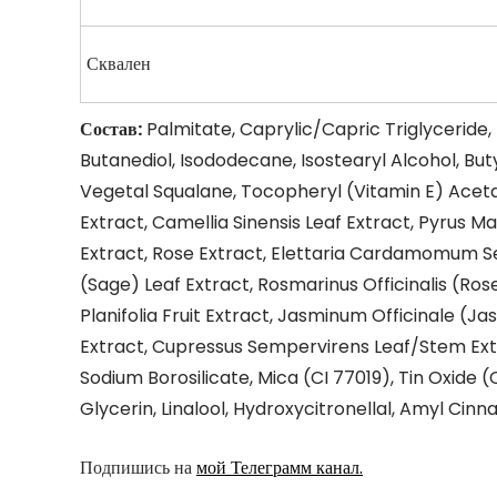
Сквален
Состав:
Palmitate, Caprylic/Capric Triglyceride,
Butanediol, Isododecane, Isostearyl Alcohol, Buty
Vegetal Squalane, Tocopheryl (Vitamin E) Aceta
Extract, Camellia Sinensis Leaf Extract, Pyrus 
Extract, Rose Extract, Elettaria Cardamomum Seed
(Sage) Leaf Extract, Rosmarinus Officinalis (Ro
Planifolia Fruit Extract, Jasminum Officinale (
Extract, Cupressus Sempervirens Leaf/Stem Extr
Sodium Borosilicate, Mica (CI 77019), Tin Oxide (
Glycerin, Linalool, Hydroxycitronellal, Amyl Ci
Подпишись на
мой Телеграмм канал.