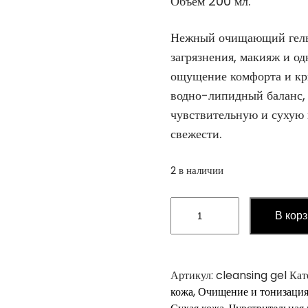
Объем 200 мл.
Нежный очищающий гель 
загрязнения, макияж и од
ощущение комфорта и кр
водно-липидный баланс, 
чувствительную и сухую 
свежести.
2 в наличии
Количество
В кор
товара
Cleansing
Gel
–
Артикул:
cleansing gel
Кат
Увлажняющий
кожа
,
Очищение и тонизаци
и