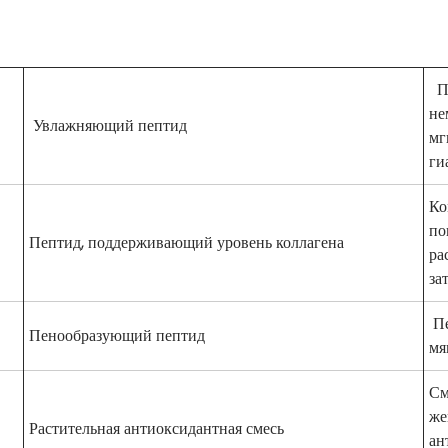
Пе
не
Увлажняющий пептид
мг
ги
Ко
по
Пептид, поддерживающий уровень коллагена
ра
за
Пе
Пенообразующий пептид
мя
См
же
Растительная антиоксидантная смесь
ан