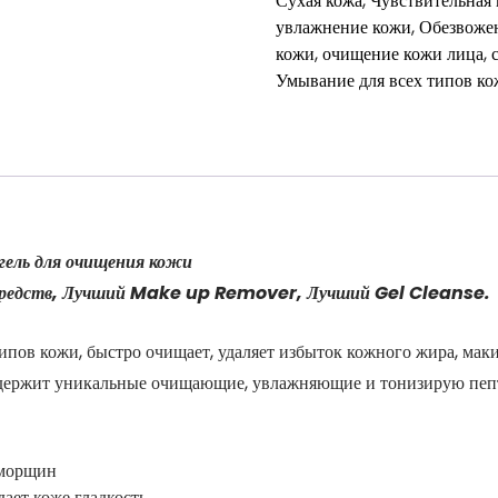
Сухая кожа
,
Чувствительная
тонизирующий
увлажнение кожи
,
Обезвоже
гель
кожи
,
очищение кожи лица
,
для
Умывание для всех типов к
очищения
ель для очищения кожи
средств, Лучший Make up Remover, Лучший Gel Cleanse
пов кожи, быстро очищает, удаляет избыток кожного жира, маки
Содержит уникальные очищающие, увлажняющие и тонизирую пепт
 морщин
ает коже гладкость