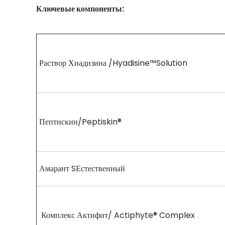
Ключевые компоненты:
Раствор Хиадизина /Hyadisine™Solution
Пептискин/Peptiskin®
Амарант SЕстественный
Комплекс Актифит/ Actiphyte® Complex