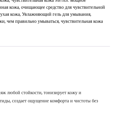
 кожа
,
Чувствительная кожа
Метки:
мощное
нная кожа
,
очищающее средство для чувствительной
сухая кожа
,
Увлажняющий гель для умывания
,
ожи
,
чем правильно умываться
,
чувствительная кожа
.
яж любой стойкости, тонизирует кожу и
иды, создает ощущение комфорта и чистоты без