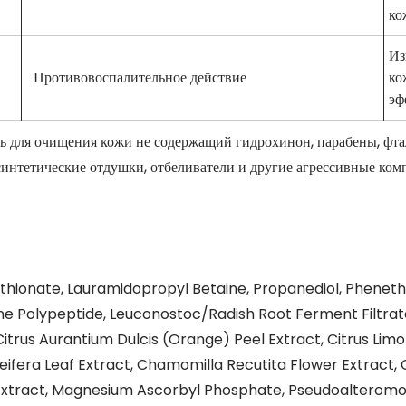
ко
Из
Противовоспалительное действие
ко
эф
для очищения кожи не содержащий гидрохинон, парабены, фтал
интетические отдушки, отбеливатели и другие агрессивные ком
hionate, Lauramidopropyl Betaine, Propanediol, Phenethyl 
sine Polypeptide, Leuconostoc/Radish Root Ferment Filtrat
itrus Aurantium Dulcis (Orange) Peel Extract, Citrus Limo
leifera Leaf Extract, Chamomilla Recutita Flower Extract,
Extract, Magnesium Ascorbyl Phosphate, Pseudoalteromon