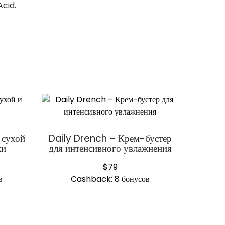
Acid.
 сухой
Daily Drench – Крем-бустер
жи
для интенсивного увлажнения
$
79
в
Cashback:
8 бонусов