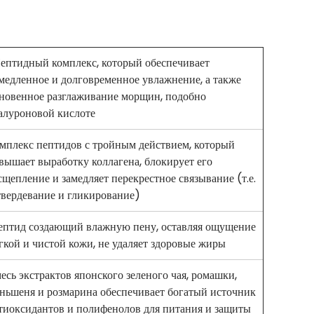
птидный комплекс, который обеспечивает
медленное и долговременное увлажнение, а также
новенное разглаживание морщин, подобно
алуроновой кислоте
мплекс пептидов с тройным действием, который
вышает выработку коллагена, блокирует его
сщепление и замедляет перекрестное связывание (т.е.
твердевание и гликирование)
птид создающий влажную пену, оставляя ощущение
гкой и чистой кожи, не удаляет здоровые жиры
есь экстрактов японского зеленого чая, ромашки,
ньшеня и розмарина обеспечивает богатый источник
тиоксидантов и полифенолов для питания и защиты