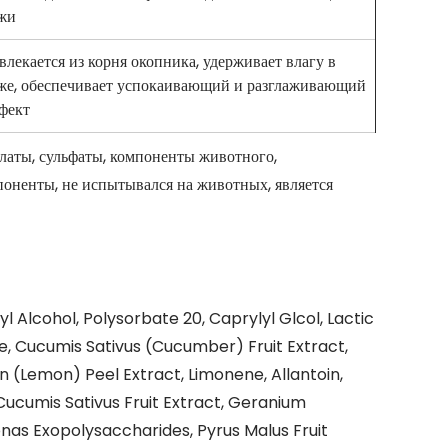
жи
влекается из корня окопника, удерживает влагу в
же, обеспечивает успокаивающий и разглаживающий
фект
аты, сульфаты, компоненты животного,
поненты, не испытывался на животных, является
Alcohol, Polysorbate 20, Caprylyl Glcol, Lactic
e, Cucumis Sativus (Cucumber) Fruit Extract,
n (Lemon) Peel Extract, Limonene, Allantoin,
 Cucumis Sativus Fruit Extract, Geranium
as Exopolysaccharides, Pyrus Malus Fruit