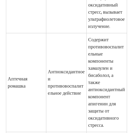
оксидативный
стресс, вызывает
ультрафиолетовое
излучение.
Содержит
противовоспалит
ельные
компоненты
хамазулен и
Антиоксидантное
бисаболол, а
Аптечная
и
также
ромашка
противовоспалит
антиоксидантный
ельное действие
компонент
апигенин для
защиты от
оксидативного
стресса.