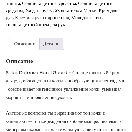
Guard
защита
,
Солнцезащитные средства
,
Солнцезащитные
–
средства
,
Уход за телом
,
Уход за телом
Метки:
Крем для
Солнцезащитный
рук
,
Крем для рук гидропептид
,
Молодость рук
,
крем
солцезащитный крем для рук
для
рук
Описание
Детали
Описание
Solar Defense Hand Guard – Солнцезащитный крем
для рук, обогащенный коллагенообразующими пептидами
, обеспечивает интенсивное увлажнение кожи, уменьшая
морщины и проявления сухости.
Активные компоненты выравнивают тон кожи и
защищают ее от повреждения свободными радикалами, а
минералы оказывают максимальную защиту от солнечного