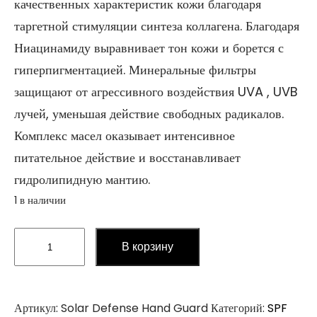
качественных характеристик кожи благодаря
таргетной стимуляции синтеза коллагена. Благодаря
Ниацинамиду выравнивает тон кожи и борется с
гиперпигментацией. Минеральные фильтры
защищают от агрессивного воздействия UVA , UVB
лучей, уменьшая действие свободных радикалов.
Комплекс масел оказывает интенсивное
питательное действие и восстанавливает
гидролипидную мантию.
1 в наличии
Количество
В корзину
товара
Solar
Defense
Hand
Артикул:
Solar Defense Hand Guard
Категорий:
SPF