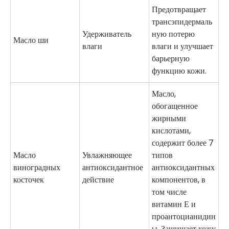
Предотвращает
трансэпидермаль
Удерживатель
ную потерю
Масло ши
влаги
влаги и улучшает
барьерную
функцию кожи.
Масло,
обогащенное
жирными
кислотами,
содержит более 7
Масло
Увлажняющее
типов
виноградных
антиоксидантное
антиоксидантных
косточек
действие
компонентов, в
том числе
витамин Е и
проантоцианидин
ы. Защищает кожу