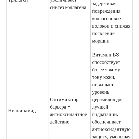
задерживая
синтез коллагена
повреждения
коллагеновых
волокон и снижая
появление
морщин.
Витамин В3
способствует
более яркому
тону кожи,
повышает
уровень
Оптимизатор
церамидов для
барьера +
лучшей
Ниацинамид
антиоксидантное
гидратации,
действие
обеспечивает
антиоксидантную
защиту, уменьшая