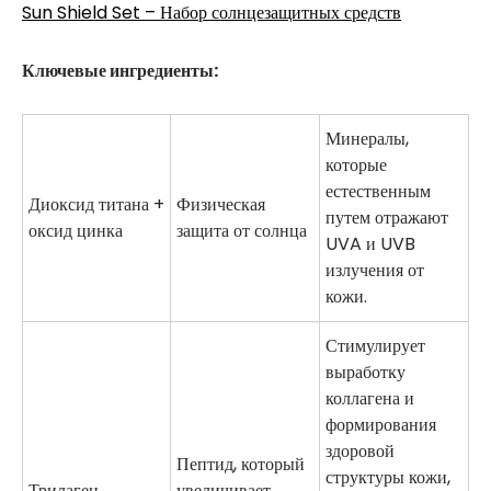
Sun Shield Set – Набор солнцезащитных средств
Ключевые ингредиенты:
Минералы,
которые
естественным
Диоксид титана +
Физическая
путем отражают
оксид цинка
защита от солнца
UVA и UVB
излучения от
кожи.
Стимулирует
выработку
коллагена и
формирования
здоровой
Пептид, который
структуры кожи,
Трилаген
увеличивает