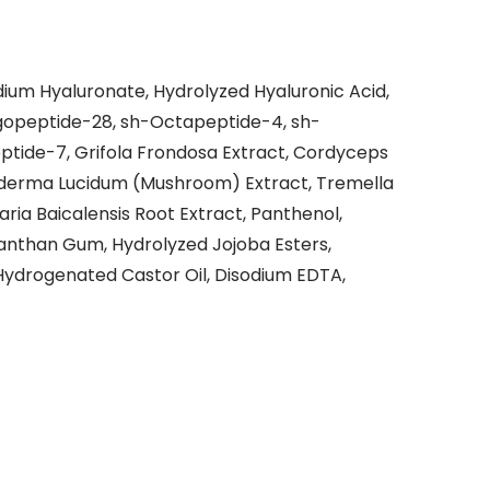
dium Hyaluronate, Hydrolyzed Hyaluronic Acid,
igopeptide-28, sh-Octapeptide-4, sh-
ptide-7, Grifola Frondosa Extract, Cordyceps
anoderma Lucidum (Mushroom) Extract, Tremella
aria Baicalensis Root Extract, Panthenol,
 Xanthan Gum, Hydrolyzed Jojoba Esters,
 Hydrogenated Castor Oil, Disodium EDTA,