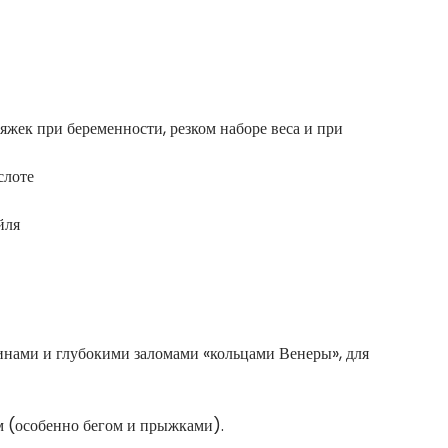
жек при беременности, резком наборе веса и при
слоте
̆ля
щинами и глубокими заломами «кольцами Венеры», для
м (особенно бегом и прыжками).