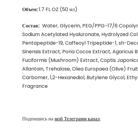
Объем:
1.7 FL OZ (50 мл)
Состав:
Water, Glycerin, PEG/PPG-17/6 Copolyme
Sodium Acetylated Hyaluronate, Hydrolyzed Col
Pentapeptide-19, Caffeoyl Tripeptide-1, sh-Dec
Sinensis Extract, Poria Cocos Extract, Agaricus
Fuciformis (Mushroom) Extract, Coptis Japonica R
Allantoin, Trehalose, Olea Europaea (Olive) Fru
Carbomer, 1,2-Hexanediol, Butylene Glycol, Eth
Fragrance
Подпишись на
мой Телеграмм канал
.