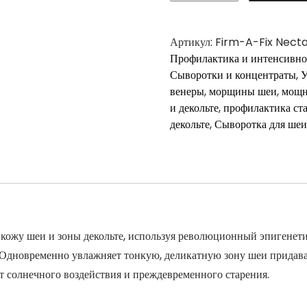
Firm-
A-
Fix
Артикул:
Firm-A-Fix Nect
Nectar
Профилактика и интенсивно
–
Сыворотки и концентраты
,
У
Лифтинг-
венеры
,
морщины шеи
,
мощн
сыворотка
и декольте
,
профилактика ст
для
декольте
,
Сыворотка для шеи
шеи
и
декольте
кожу шеи и зоны декольте, используя революционный эпигенети
новременно увлажняет тонкую, деликатную зону шеи придавая е
солнечного воздействия и преждевременного старения.