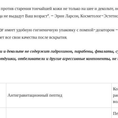
отив старения тончайшей кожи не только на шее и декольте, но 
гда не выдадут Ваш возраст”. – Эрин Ларсон, Косметолог-Эсте
имеет удобную гигиеничную упаковку с помпой-дозатором – б
т все свои качества после вскрытия.
и декольте не содержит гидрохинон, парабены, фталаты, с
отдушки, отбеливатели и другие агрессивные компоненты, н
Ко
Антигравитационный пептид
ра
во
Пе