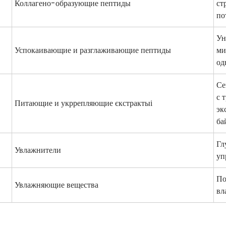
Коллагено-образующие пептиды
ст
по
Ун
Успокаивающие и разглаживающие пептиды
ми
од
Се
с 
Питающие и укррепляющие єкстрактыі
эк
ба
Гл
Увлажнители
уп
По
Увлажняющие вещества
вл