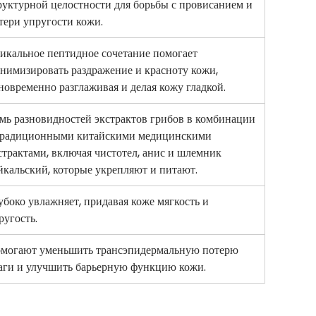
руктурной целостности для борьбы с провисанием и
тери упругости кожи.
икальное пептидное сочетание помогает
нимизировать раздражение и красноту кожи,
новременно разглаживая и делая кожу гладкой.
мь разновидностей экстрактов грибов в комбинации
традиционными китайскими медицинскими
страктами, включая чистотел, анис и шлемник
йкальский, которые укрепляют и питают.
убоко увлажняет, придавая коже мягкость и
ругость.
могают уменьшить трансэпидермальную потерю
аги и улучшить барьерную функцию кожи.