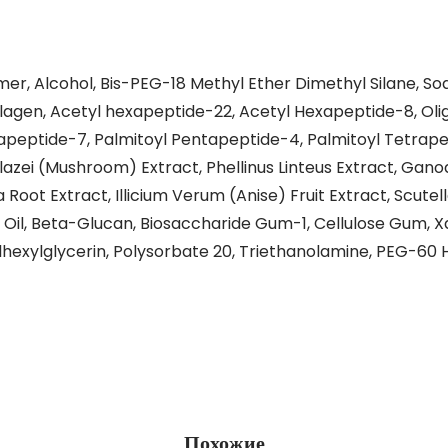
r, Alcohol, Bis-PEG-18 Methyl Ether Dimethyl Silane, So
lagen, Acetyl hexapeptide-22, Acetyl Hexapeptide-8, Ol
apeptide-7, Palmitoyl Pentapeptide-4, Palmitoyl Tetrape
 Blazei (Mushroom) Extract, Phellinus Linteus Extract, G
oot Extract, Illicium Verum (Anise) Fruit Extract, Scutell
it Oil, Beta-Glucan, Biosaccharide Gum-1, Cellulose Gum,
ylhexylglycerin, Polysorbate 20, Triethanolamine, PEG-60
Похожие