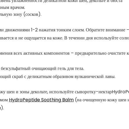
овень увлажненности деликатной кожи шеи, декольте и бюста
чным врачом.
льную зону (сосков).
 движениями 1-2 нажатия тонким слоем. Обратите внимание – п
ается и не ощущается на коже. В течении дня используйте солн
вения всех активных компонентов – предварительно очистите к
езсульфатный очищающий гель для тела.
ий скраб с деликатным образивом вулканической лавы.
кожу шеи и зоны декольте, используйте сыворотку-нектарHydro
амом
HydroPeptide Soothing Balm
(на очищенную кожу шеи и 
).