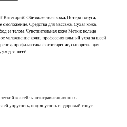
ar
Категорий:
Обезвоженная кожа
,
Потеря тонуса
,
е омоложение
,
Средства для массажа
,
Сухая кожа
,
ход за телом
,
Чувствительная кожа
Метки:
кольца
ое увлажнение кожи
,
профессиональный уход за шеей
арения
,
профилактика фотостарение
,
сыворотка для
,
уход за шеей
ческий коктейль антигравитационных,
й упругость, подтянутость и здоровый тонус.