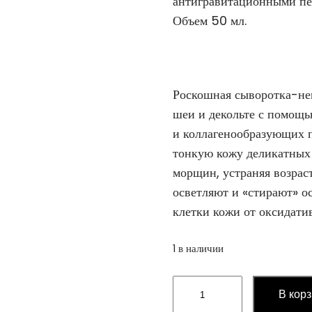
антигравитационными пе
Объем 50 мл.
Роскошная сыворотка-нек
шеи и декольте с помощ
и коллагенообразующих п
тонкую кожу деликатных 
морщин, устраняя возра
осветляют и «стирают» 
клетки кожи от оксидатив
1 в наличии
Количество
В кор
товара