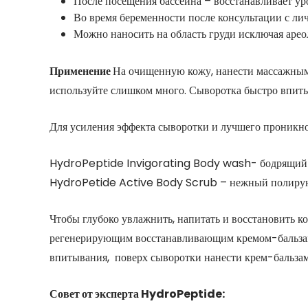
После посещения бассейна – восстанавливает ур
Во время беременности после консультации с ли
Можно наносить на область груди исключая арео
Применение
На очищенную кожу, нанести массажными
используйте слишком много. Сыворотка быстро впитыв
Для усиления эффекта сыворотки и лучшего проникно
HydroPeptide Invigorating Body wash- бодрящий б
HydroPetide Active Body Scrub – нежный полирующ
Чтобы глубоко увлажнить, напитать и восстановить 
регенерирующим восстанавливающим кремом-бальз
впитывания, поверх сыворотки нанести крем-бальзам
Совет от эксперта HydroPeptide: