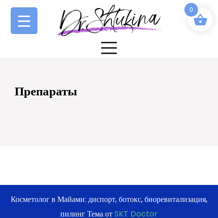
Перейти
0
к
содержимому
Препараты
Косметолог в Майами: диспорт, ботокс, биоревитализация,
пилинг Тема от
SKT Doctor