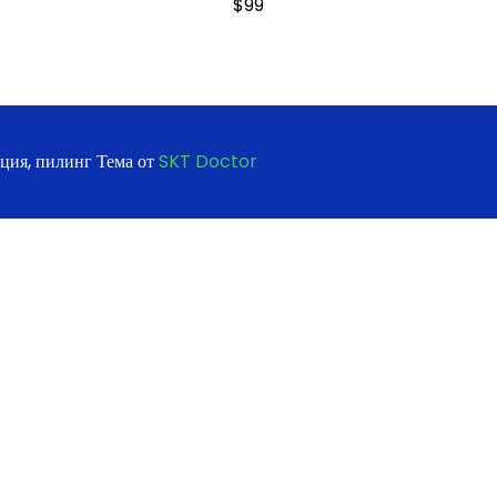
$
99
ация, пилинг Тема от
SKT Doctor