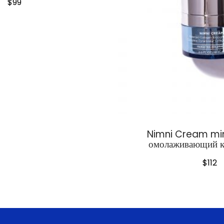
$
99
Nimni Cream min
омолаживающий к
$
112