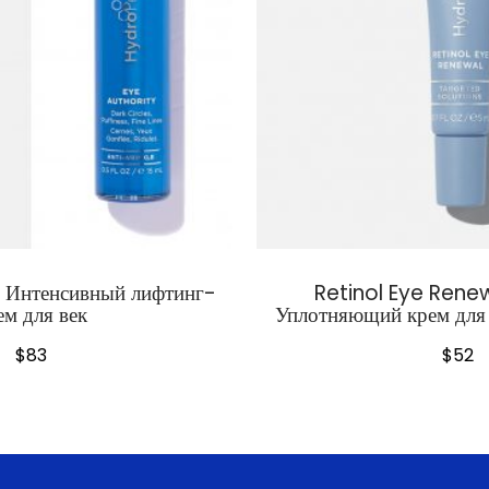
– Интенсивный лифтинг-
Retinol Eye Renew
ем для век
Уплотняющий крем для 
$
83
$
52