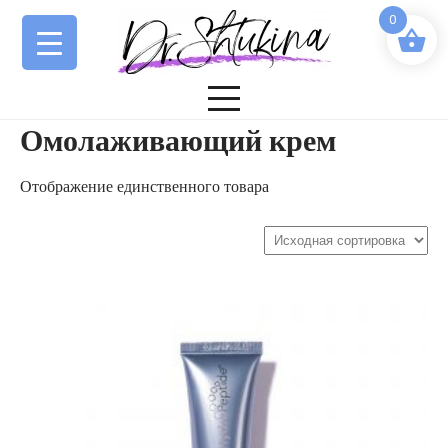
Перейти
0
к
содержимому
Омолаживающий крем
Отображение единственного товара