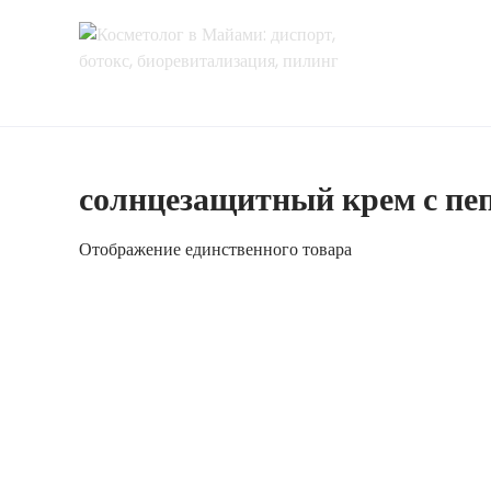
Перейти
к
содержимому
солнцезащитный крем с пе
Отображение единственного товара