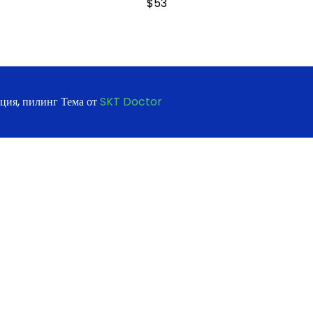
$
53
ация, пилинг Тема от
SKT Doctor