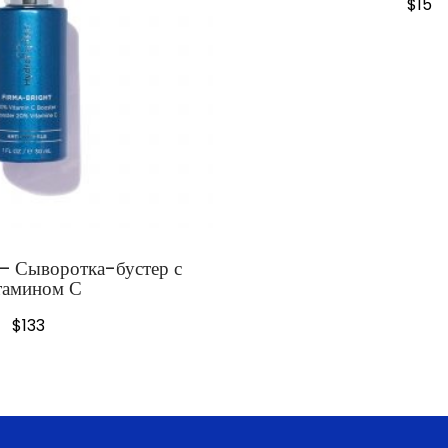
$
15
– Сыворотка-бустер с
тамином С
$
133