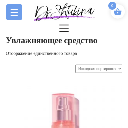
Перейти
0
к
содержимому
Увлажняющее средство
Отображение единственного товара