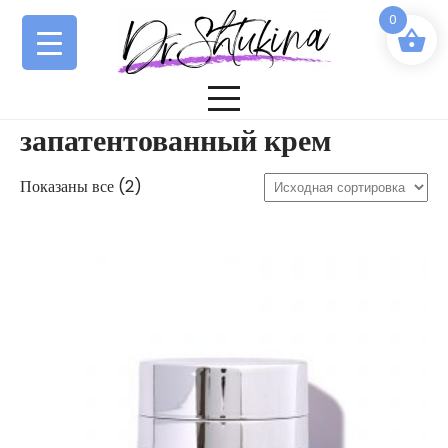
Перейти
0
к
содержимому
запатентованный крем
Показаны все (2)