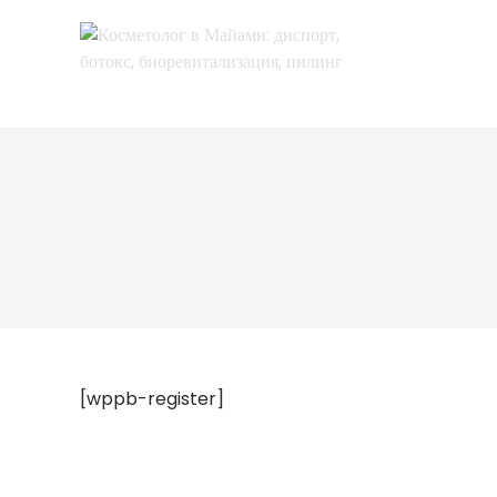
Перейти
к
содержимому
[wppb-register]